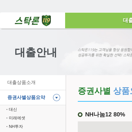
대
대출안내
대출상품소개
증권사별
상품
증권사별상품요약
대신
NH나눔12 80%
미래에셋
NH투자