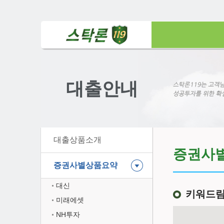
대출안내
대출상품소개
증권사
증권사별상품요약
대신
키워드
미래에셋
NH투자