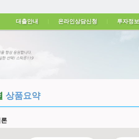
대출안내
온라인상담신청
투자정
별
상품요약
림론