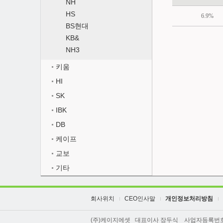
NH
HS
6.9%
BS현대
KB&
NH3
키움
HI
SK
IBK
DB
케이프
교보
기타
회사위치
CEO인사말
개인정보처리방침
(주)케이지에셋 대표이사 장두식 사업자등록번호 211