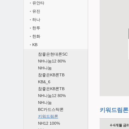
유안타
유진
하나
한투
한화
KB
참좋은현대론SC
NH나눔12 80%
NH나눔
참좋은KB론TB
KB&_6
참좋은KB론TB
NH나눔12 80%
NH나눔
키워드림론
BC카드스탁론
키워드림론
NH12 100%
4~6개월 금