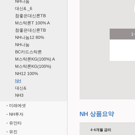
NH나눔
대신& _6
참좋은대신론TB
M스탁론T 100% A
참좋은대신론TB
1
NH나눔12 80%
NH나눔
BC카드스탁론
M스탁론KG(100%) A
M스탁론KG(100%)
NH12 100%
NH
대신&
NH3
미래에셋
NH 상품요약
NH투자
유안타
4~6개월 금리
유진