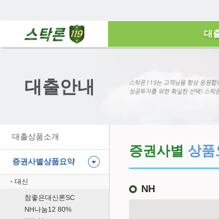
대
대출안내
대출상품소개
증권사별
상품
증권사별상품요약
대신
NH
참좋은대신론SC
NH나눔12 80%