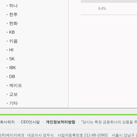
하나
6.4%
한투
한화
KB
키움
HI
SK
IBK
DB
케이프
교보
기타
회사위치
CEO인사말
개인정보처리방침
"당사는 특정 금융회사의 상품을 
(주)케이지에셋 대표이사 장두식 사업자등록번호 211-88-10902 서울시 강남구 강남