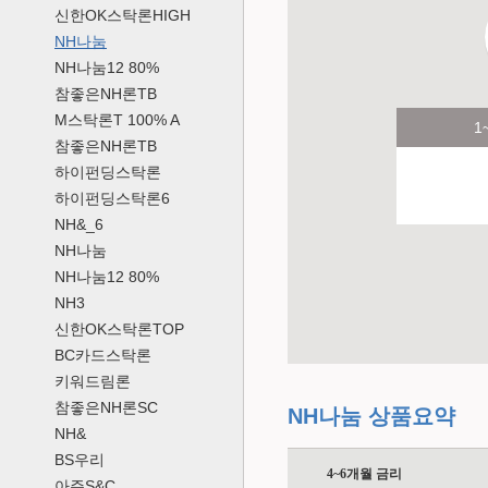
신한OK스탁론HIGH
NH나눔
NH나눔12 80%
참좋은NH론TB
M스탁론T 100% A
1
참좋은NH론TB
하이펀딩스탁론
하이펀딩스탁론6
NH&_6
NH나눔
NH나눔12 80%
NH3
신한OK스탁론TOP
BC카드스탁론
키워드림론
참좋은NH론SC
NH나눔 상품요약
NH&
BS우리
4~6개월 금리
아주S&C