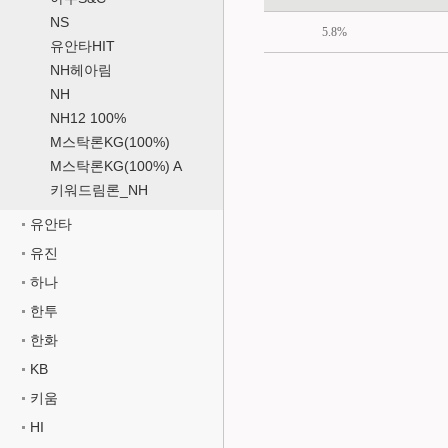
NS
5.8%
유안타HIT
NH헤아림
NH
NH12 100%
M스탁론KG(100%)
M스탁론KG(100%) A
키워드림론_NH
유안타
유진
하나
한투
한화
KB
키움
HI