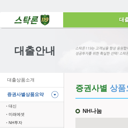
대
대출안내
대출상품소개
증권사별
상품
증권사별상품요약
대신
NH나눔
미래에셋
NH투자