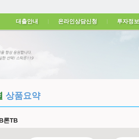
대출안내
온라인상담신청
투자정
별
상품요약
B론TB