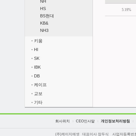
NH
HS
5.19%
BS현대
KB&
NH3
키움
HI
SK
IBK
DB
케이프
교보
기타
회사위치
CEO인사말
개인정보처리방침
(주)케이지에셋 대표이사 장두식 사업자등록번호 211