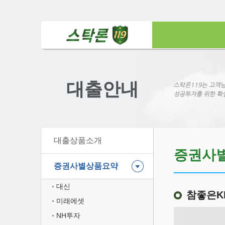
대출안내
대출상품소개
증권사
증권사별상품요약
대신
참좋은K
미래에셋
NH투자