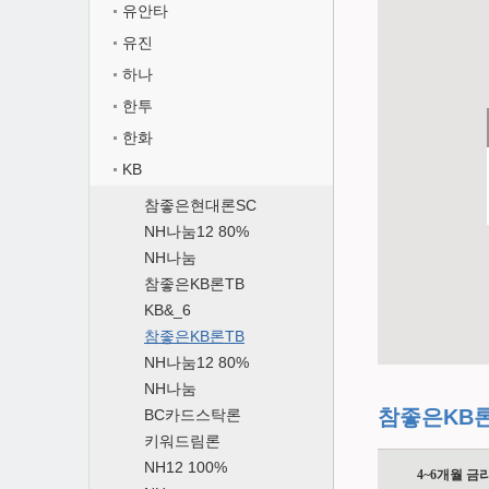
유안타
유진
하나
한투
한화
KB
참좋은현대론SC
NH나눔12 80%
NH나눔
참좋은KB론TB
KB&_6
참좋은KB론TB
NH나눔12 80%
NH나눔
참좋은KB론
BC카드스탁론
키워드림론
NH12 100%
4~6개월 금