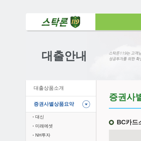
대출안내
대출상품소개
증권사
증권사별상품요약
대신
BC카드
미래에셋
NH투자