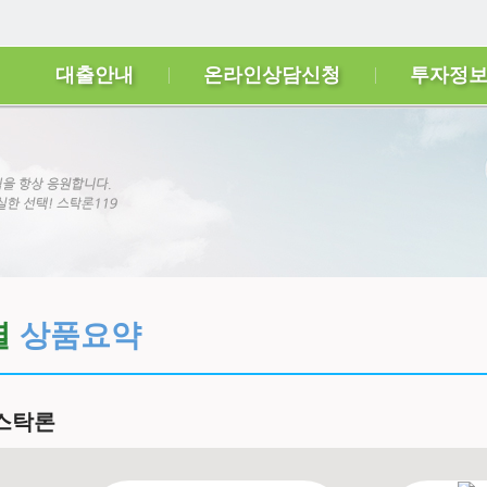
대출안내
온라인상담신청
투자정
별
상품요약
스탁론