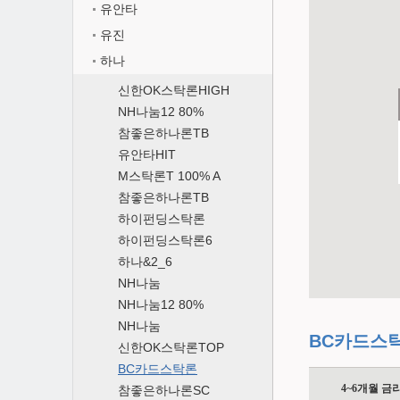
유안타
유진
하나
신한OK스탁론HIGH
NH나눔12 80%
참좋은하나론TB
유안타HIT
M스탁론T 100% A
참좋은하나론TB
하이펀딩스탁론
하이펀딩스탁론6
하나&2_6
NH나눔
NH나눔12 80%
NH나눔
BC카드스
신한OK스탁론TOP
BC카드스탁론
4~6개월 금
참좋은하나론SC