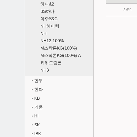
하나&2
5.6%
BS하나
아주S&C
NH헤아림
NH
NH12 100%
M스탁론KG(100%)
M스탁론KG(100%) A
키워드림론
NH3
한투
한화
KB
키움
HI
SK
IBK