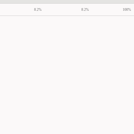
8.2%
8.2%
100%