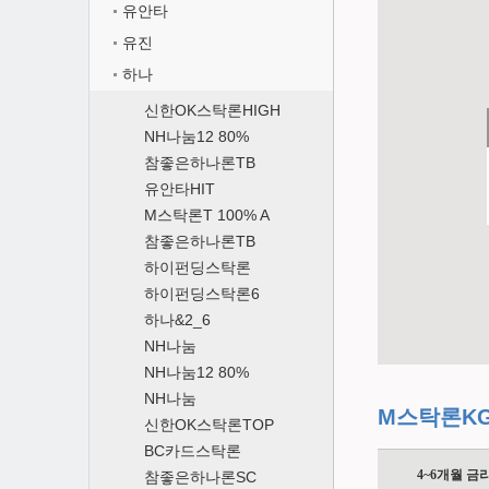
유안타
유진
하나
신한OK스탁론HIGH
NH나눔12 80%
참좋은하나론TB
유안타HIT
M스탁론T 100% A
참좋은하나론TB
하이펀딩스탁론
하이펀딩스탁론6
하나&2_6
NH나눔
NH나눔12 80%
NH나눔
M스탁론KG(
신한OK스탁론TOP
BC카드스탁론
4~6개월 금
참좋은하나론SC