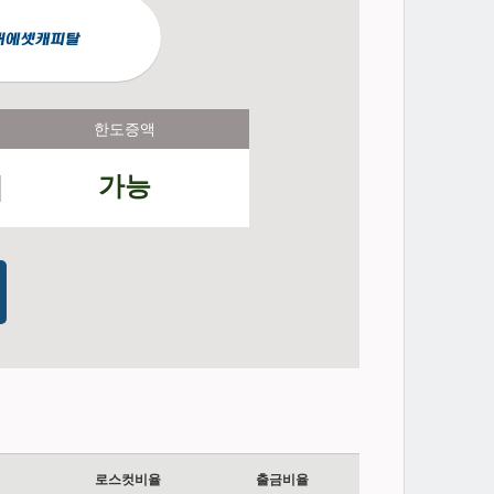
한도증액
가능
로스컷비율
출금비율