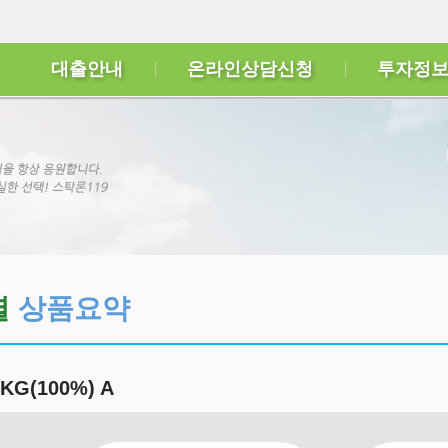
대출안내
온라인상담신청
투자정
별
상품요약
G(100%) A