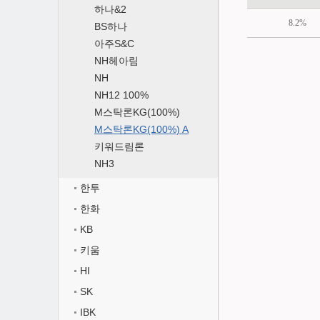
하나&2
8.2%
BS하나
아주S&C
NH헤아림
NH
NH12 100%
M스탁론KG(100%)
M스탁론KG(100%) A
키워드림론
NH3
한투
한화
KB
키움
HI
SK
IBK