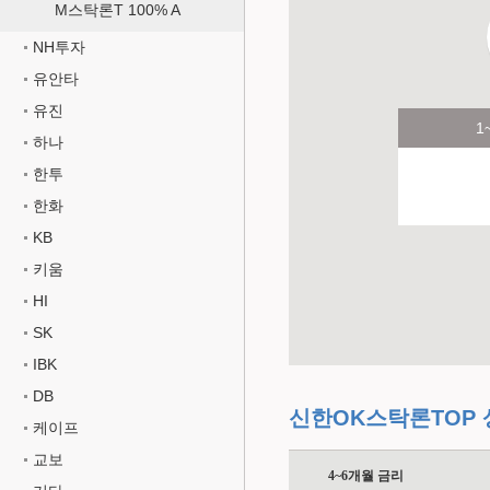
M스탁론T 100% A
NH투자
유안타
유진
1
하나
한투
한화
KB
키움
HI
SK
IBK
DB
신한OK스탁론TOP
케이프
교보
4~6개월 금리