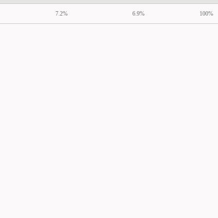
7.2%
6.9%
100%