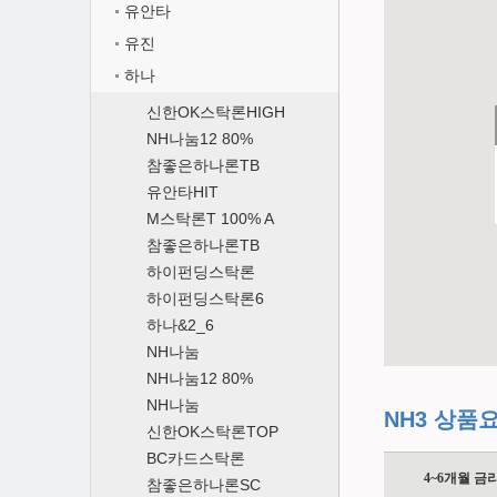
유안타
유진
하나
신한OK스탁론HIGH
NH나눔12 80%
참좋은하나론TB
유안타HIT
M스탁론T 100% A
참좋은하나론TB
하이펀딩스탁론
하이펀딩스탁론6
하나&2_6
NH나눔
NH나눔12 80%
NH나눔
NH3 상품
신한OK스탁론TOP
BC카드스탁론
4~6개월 금
참좋은하나론SC