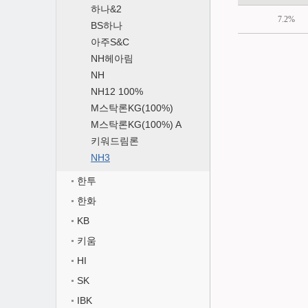
하나&2
7.2%
BS하나
아주S&C
NH헤아림
NH
NH12 100%
M스탁론KG(100%)
M스탁론KG(100%) A
키워드림론
NH3
한투
한화
KB
키움
HI
SK
IBK