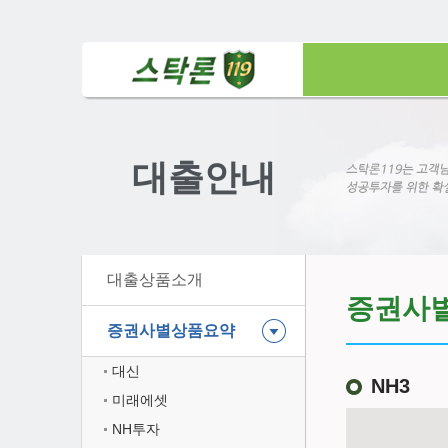
대출안내
대출상품소개
증권사
증권사별상품요약
대신
NH3
미래에셋
NH투자