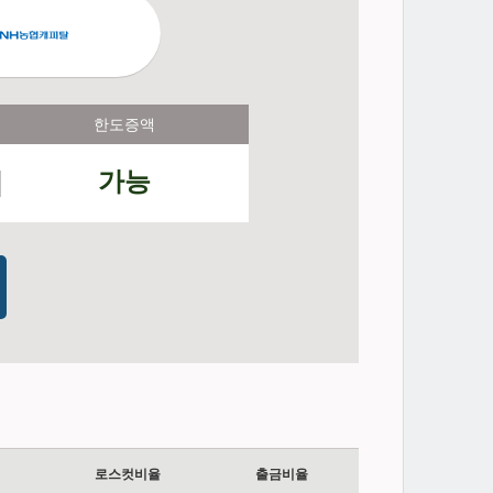
한도증액
가능
로스컷비율
출금비율