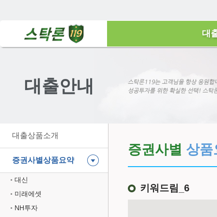
대
대출안내
대출상품소개
증권사별
상품
증권사별상품요약
대신
키워드림_6
미래에셋
NH투자